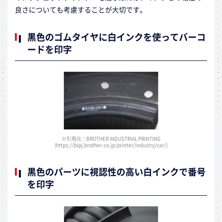
良さについても考慮することが大切です。
黒色のゴムタイヤに白インクを使ってバーコ
ードを印字
※引用元：BROTHER INDUSTRIAL PRINTING
(https://bipj.brother.co.jp/printer/industry/car/)
黒色のパーツに視認性の高い白インクで番号
を印字