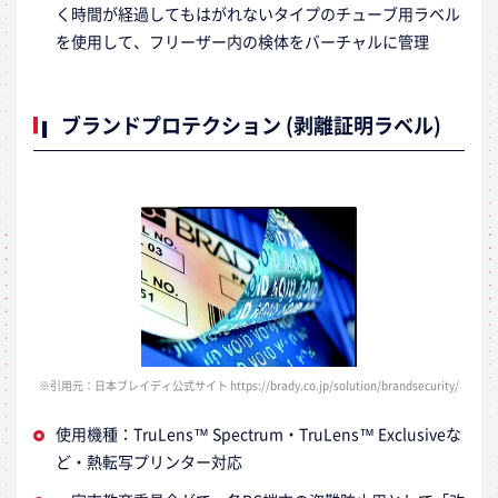
く時間が経過してもはがれないタイプのチューブ用ラベル
を使用して、フリーザー内の検体をバーチャルに管理
ブランドプロテクション (剥離証明ラベル)
※引用元：日本ブレイディ公式サイト https://brady.co.jp/solution/brandsecurity/
使用機種：TruLens™ Spectrum・TruLens™ Exclusiveな
ど・熱転写プリンター対応