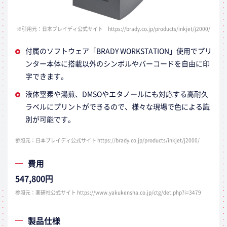
※引用元：日本ブレイディ公式サイト https://brady.co.jp/products/inkjet/j2000/
付属のソフトウェア「BRADY WORKSTATION」使用でプリ
ンター本体に搭載以外のシンボルやバーコードを自由に印
字できます。
液体窒素や湯煎、DMSOやエタノールにも対応する高耐久
ラベルにプリントができるので、様々な現場で色による識
別が可能です。
参照元：日本ブレイディ公式サイト https://brady.co.jp/products/inkjet/j2000/
費用
547,800円
参照元：薬研社公式サイト https://www.yakukensha.co.jp/ctg/det.php?i=3479
製品仕様