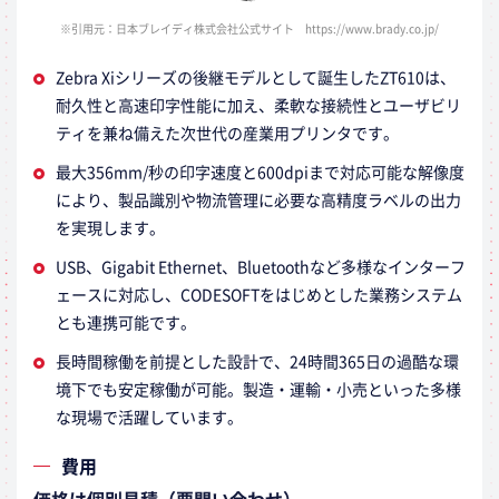
※引用元：日本ブレイディ株式会社公式サイト https://www.brady.co.jp/
Zebra Xiシリーズの後継モデルとして誕生したZT610は、
耐久性と高速印字性能に加え、柔軟な接続性とユーザビリ
ティを兼ね備えた次世代の産業用プリンタです。
最大356mm/秒の印字速度と600dpiまで対応可能な解像度
により、製品識別や物流管理に必要な高精度ラベルの出力
を実現します。
USB、Gigabit Ethernet、Bluetoothなど多様なインターフ
ェースに対応し、CODESOFTをはじめとした業務システム
とも連携可能です。
長時間稼働を前提とした設計で、24時間365日の過酷な環
境下でも安定稼働が可能。製造・運輸・小売といった多様
な現場で活躍しています。
費用