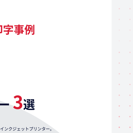
印字事例
3
ー
選
インクジェットプリンター。