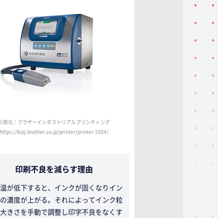
引用元：ブラザーインダストリアルプリンティング
https://bipj.brother.co.jp/printer/printer-1004/
印刷不良を減らす理由
温が低下すると、インクが固くなりイン
の濃度が上がる。それによってインク粒
大きさを手動で調整し印字不良をなくす