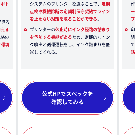
やボト
システムのプリンターを選ぶことで、
定期
作
点検や機械診断の定額制保守契約でライン
ー
を止めない対策を取ることができる
。
プ
できる
抑える
プリンターの
休止時にインク経路の詰まり
印
規格の
を予防する機能がある
ため、定期的なイン
組
な環境
ク噴出と循環運転をし、インク詰まりを低
て
減してくれる。
詰
公式HPでスペックを
確認してみる