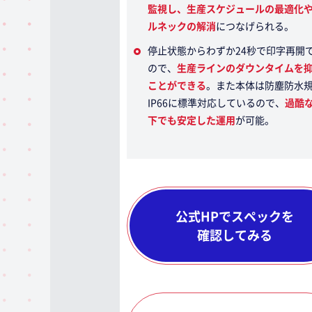
監視し、生産スケジュールの最適化
ルネックの解消
につなげられる。
停止状態からわずか24秒で印字再開
ので、
生産ラインのダウンタイムを
ことができる
。また本体は防塵防水
IP66に標準対応しているので、
過酷
下でも安定した運用
が可能。
公式HPでスペックを
確認してみる