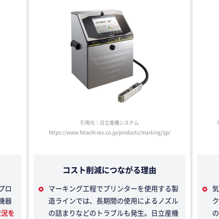
引用元：日立産機システム
https://www.hitachi-ies.co.jp/products/marking/ijp/
コスト削減につながる理由
プロ
マーキング工程でプリンターを使用する製
気
機器
造ラインでは、長期間の使用によるノズル
ク
状況を
の詰まりなどのトラブルも発生。日立産機
の