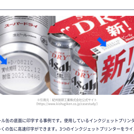
※引用元：紀州技研工業株式会社公式サイト
（https://www.kishugiken.co.jp/casestudy/）
缶の底面に印字する事例です。使用しているインクジェットプリンターはKGK
と、多くの缶に高速印字ができます。3つのインクジェットプリンターをラ