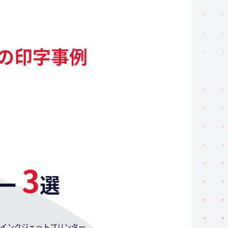
の印字事例
3
ー
選
インクジェットプリンター。