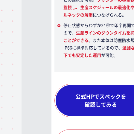
監視し、生産スケジュールの最適化
ルネックの解消
につなげられる。
停止状態からわずか24秒で印字再開
ので、
生産ラインのダウンタイムを
ことができる
。また本体は防塵防水
IP66に標準対応しているので、
過酷
下でも安定した運用
が可能。
公式HPでスペックを
確認してみる