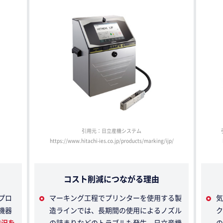
引用元：日立産機システム
https://www.hitachi-ies.co.jp/products/marking/ijp/
コスト削減につながる理由
プロ
マーキング工程でプリンターを使用する製
気
機器
造ラインでは、長期間の使用によるノズル
ク
状況を
の詰まりなどのトラブルも発生。日立産機
の