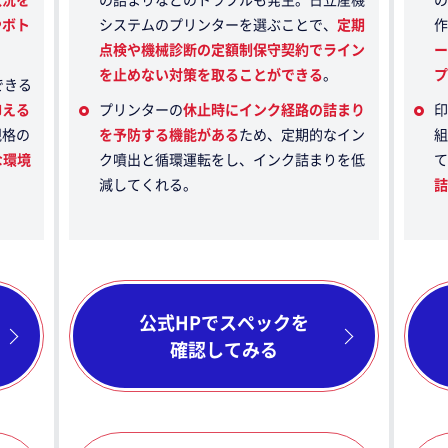
やボト
システムのプリンターを選ぶことで、
定期
作
点検や機械診断の定額制保守契約でライン
ー
を止めない対策を取ることができる
。
プ
できる
抑える
プリンターの
休止時にインク経路の詰まり
印
規格の
を予防する機能がある
ため、定期的なイン
組
な環境
ク噴出と循環運転をし、インク詰まりを低
て
減してくれる。
詰
公式HPでスペックを
確認してみる