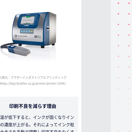
引用元：ブラザーインダストリアルプリンティング
https://bipj.brother.co.jp/printer/printer-1004/
印刷不良を減らす理由
温が低下すると、インクが固くなりイン
の濃度が上がる。それによってインク粒
大きさを手動で調整し印字不良をなくす