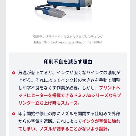
引用元：ブラザーインダストリアルプリンティング
https://bipj.brother.co.jp/printer/printer-1004/
印刷不良を減らす理由
気温が低下すると、インクが固くなりインクの濃度が
上がる。それによってインク粒の大きさを手動で調整
し印字不良をなくす作業が必要。しかし、
プリントヘ
ッドにヒーターを搭載できるドミノAxシリーズならプ
リンター立ち上げ時もスムーズ
。
印字開始や停止の際にノズルを開閉する仕組みで外部
からの空気を遮断。これによって
インクが空気に触れ
てしまい、ノズルが詰まることがないよう設計
。