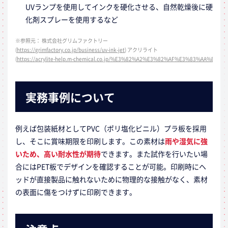
UVランプを使用してインクを硬化させる、自然乾燥後に硬
化剤スプレーを使用するなど
※参照元： 株式会社グリムファクトリー
(
https://grimfactory.co.jp/business/uv-ink-jet
) アクリライト
(
https://acrylite-help.m-chemical.co.jp/%E3%82%A2%E3%82%AF%E3%8
実務事例について
例えば包装紙材としてPVC（ポリ塩化ビニル）プラ板を採用
し、そこに賞味期限を印刷します。この素材は
雨や湿気に強
いため、高い耐水性が期待
できます。また試作を行いたい場
合にはPET板でデザインを確認することが可能。印刷時にヘ
ッドが直接製品に触れないために物理的な接触がなく、素材
の表面に傷をつけずに印刷できます。