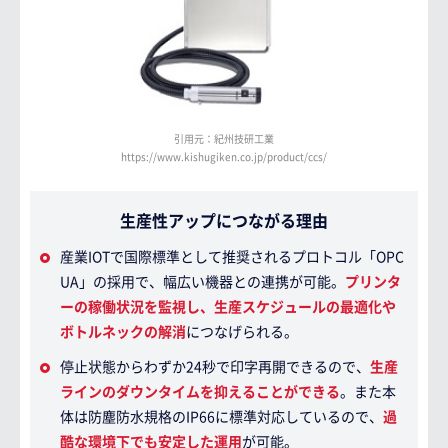
引用元：紀州技研工業
https://www.kishugiken.co.jp/product/ccs/
生産性アップにつながる理由
産業IOTで国際標準として推奨されるプロトコル「OPC
UA」の採用で、幅広い機器との連携が可能。
プリンタ
ーの稼働状況を監視し、生産スケジュールの最適化や
ボトルネックの解消
につなげられる。
停止状態からわずか24秒で印字再開できるので、
生産
ラインのダウンタイムを抑えることができる
。また本
体は防塵防水規格のIP66に標準対応しているので、
過
酷な環境下でも安定した運用
が可能。