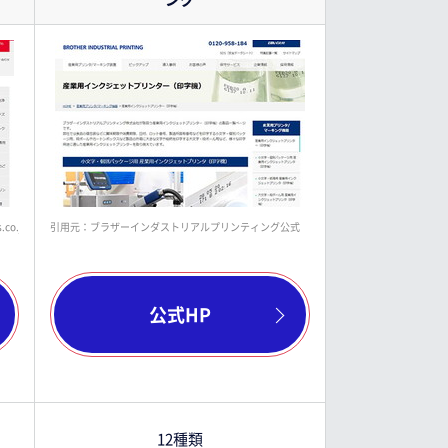
jp/products/marking/ijp/
引用元：ブラザーインダストリアルプリンティング公式 https://bipj.brother.co.jp/printer
公式HP
12種類