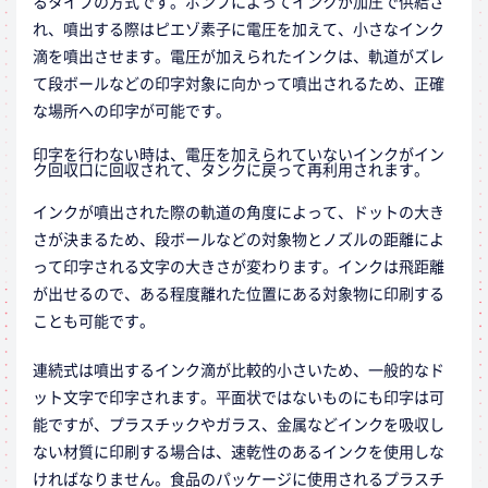
るタイプの方式です。ポンプによってインクが加圧で供給さ
れ、噴出する際はピエゾ素子に電圧を加えて、小さなインク
滴を噴出させます。電圧が加えられたインクは、軌道がズレ
て段ボールなどの印字対象に向かって噴出されるため、正確
な場所への印字が可能です。
印字を行わない時は、電圧を加えられていないインクがイン
ク回収口に回収されて、タンクに戻って再利用されます。
インクが噴出された際の軌道の角度によって、ドットの大き
さが決まるため、段ボールなどの対象物とノズルの距離によ
って印字される文字の大きさが変わります。インクは飛距離
が出せるので、ある程度離れた位置にある対象物に印刷する
ことも可能です。
連続式は噴出するインク滴が比較的小さいため、一般的なド
ット文字で印字されます。平面状ではないものにも印字は可
能ですが、プラスチックやガラス、金属などインクを吸収し
ない材質に印刷する場合は、速乾性のあるインクを使用しな
ければなりません。食品のパッケージに使用されるプラスチ