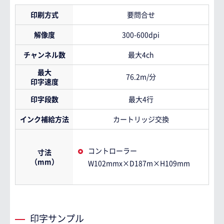
印刷方式
要問合せ
解像度
300-600dpi
チャンネル数
最大4ch
最大
76.2m/分
印字速度
印字段数
最大4行
インク補給方法
カートリッジ交換
コントローラー
寸法
（mm）
W102mmx×D187m×H109mm
印字サンプル