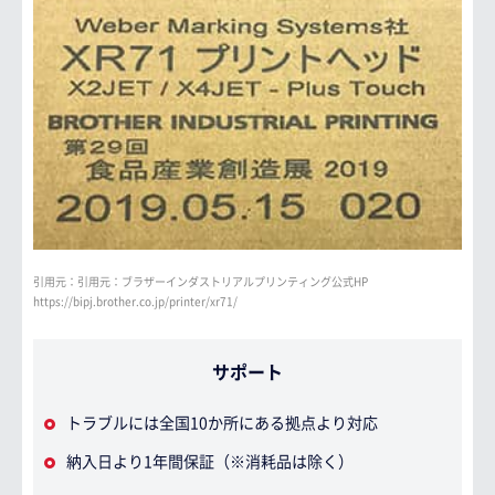
引用元：引用元：ブラザーインダストリアルプリンティング公式HP
https://bipj.brother.co.jp/printer/xr71/
サポート
トラブルには全国10か所にある拠点より対応
納入日より1年間保証（※消耗品は除く）