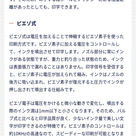
離があったとしても、印字できます。
ピエゾ式
ピエゾ式は電圧を加えることで伸縮するピエゾ素子を使った
印刷方式です。ピエゾ素子に加える電圧をコントロールし
て、インクを噴出させて印字します。ノズル部分に常にイン
クがある状態ですが、重力と釣り合った状態のため、インク
は表面張力で漏れることはありません。印字信号を受信する
と、ピエゾ素子に電圧が加えられて縮み、インクはノズルの
後方に吸い込まれ、ピエゾ素子が復元すると圧力でインクが
押し出されて噴出する仕組みです。
ピエゾ電子は電圧をかけると微小な動きで変化し、噴出する
際のインク滴は1mm以下と小さくなります。そのため、バル
ブ式と比べると印字品質が良く、少ないインク量で美しい文
字が印字できるのが特徴です。ピエゾ素子のコントロールは
約10KHzの高速なので、スピーディーな印刷が可能となりま