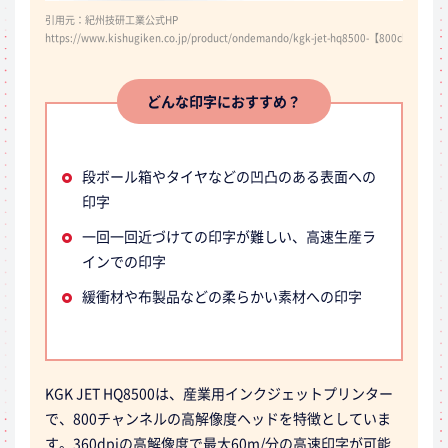
引用元：紀州技研工業公式HP
https://www.kishugiken.co.jp/product/ondemando/kgk-jet-hq8500-【800chヘッド】
どんな印字におすすめ？
段ボール箱やタイヤなどの凹凸のある表面への
印字
一回一回近づけての印字が難しい、高速生産ラ
インでの印字
緩衝材や布製品などの柔らかい素材への印字
KGK JET HQ8500は、産業用インクジェットプリンター
で、800チャンネルの高解像度ヘッドを特徴としていま
す。360dpiの高解像度で最大60m/分の高速印字が可能