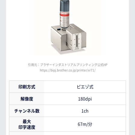
引用元：ブラザーインダストリアルプリンティング公式HP
https://bipj.brother.co.jp/printer/xr71/
印刷方式
ピエゾ式
解像度
180dpi
チャンネル数
1ch
最大
67m/分
印字速度