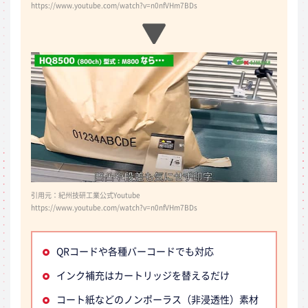
https://www.youtube.com/watch?v=n0nfVHm7BDs
引用元：紀州技研工業公式Youtube
https://www.youtube.com/watch?v=n0nfVHm7BDs
QRコードや各種バーコードでも対応
インク補充はカートリッジを替えるだけ
コート紙などのノンポーラス（非浸透性）素材