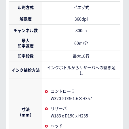
印刷方式
ピエゾ式
解像度
360dpi
チャンネル数
800ch
最大
60m/分
印字速度
印字段数
最大10行
インクボトルからリザーバへの継ぎ足
インク補給方法
し
コントローラ
W320×D361.6×H357
リザーバ
寸法
（mm）
W183 x D190 x H235
ヘッド