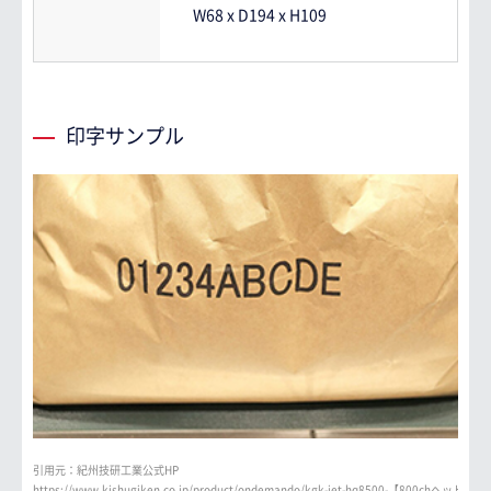
W68 x D194 x H109
印字サンプル
引用元：紀州技研工業公式HP
https://www.kishugiken.co.jp/product/ondemando/kgk-jet-hq8500-【800chヘッド】/