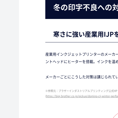
冬の印字不良への
寒さに強い産業用IJP
産業用インクジェットプリンターのメーカー
ントヘッドにヒーターを搭載。インクを温
メーカーごとにこうした対策は講じられて
※参照元：ブラザーインダストリアルプリンティング公式HP
(
https://bipj.brother.co.jp/pickup/domino-cij-winter-perf